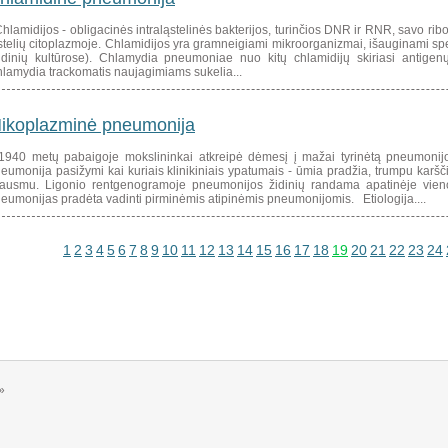
lamidijos - obligacinės intraląstelinės bakterijos, turinčios DNR ir RNR, savo rib
stelių citoplazmoje. Chlamidijos yra gramneigiami mikroorganizmai, išauginami spe
dinių kultūrose). Chlamydia pneumoniae nuo kitų chlamidijų skiriasi antigenų
lamydia trackomatis naujagimiams sukelia...
ikoplazminė pneumonija
40 metų pabaigoje mokslininkai atkreipė dėmesį į mažai tyrinėtą pneumonijo
eumonija pasižymi kai kuriais klinikiniais ypatumais - ūmia pradžia, trumpu karš
ausmu. Ligonio rentgenogramoje pneumonijos židinių randama apatinėje vieno 
eumonijas pradėta vadinti pirminėmis atipinėmis pneumonijomis. Etiologija....
1
2
3
4
5
6
7
8
9
10
11
12
13
14
15
16
17
18
19
20
21
22
23
24
»