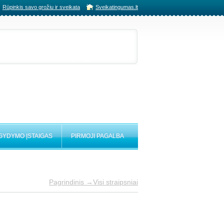
Rūpinkis savo grožiu ir sveikata
Sveikatingumas.lt
 GYDYMO ĮSTAIGAS
PIRMOJI PAGALBA
Pagrindinis →
Visi straipsniai