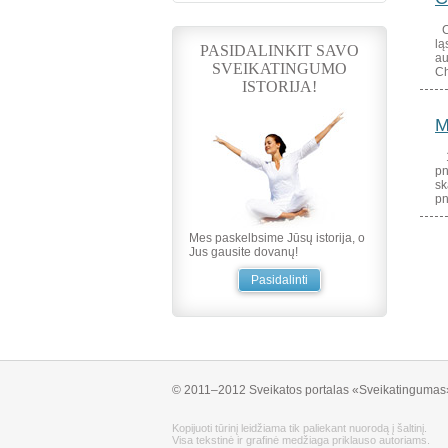
Ch
lą
PASIDALINKIT SAVO
au
SVEIKATINGUMO
Ch
ISTORIJA!
M
19
pn
sk
pn
Mes paskelbsime Jūsų istorija, o
Jus gausite dovanų!
Pasidalinti
© 2011–2012 Sveikatos portalas «Sveikatingumas
Kopijuoti tūrinį leidžiama tik paliekant nuorodą į šaltinį.
Visa tekstinė ir grafinė medžiaga priklauso autoriams.