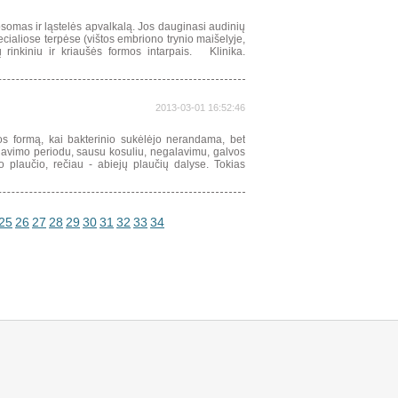
osomas ir ląstelės apvalkalą. Jos dauginasi audinių
cialiose terpėse (vištos embriono trynio maišelyje,
 rinkiniu ir kriaušės formos intarpais. Klinika.
2013-03-01 16:52:46
s formą, kai bakterinio sukėlėjo nerandama, bet
čiavimo periodu, sausu kosuliu, negalavimu, galvos
plaučio, rečiau - abiejų plaučių dalyse. Tokias
25
26
27
28
29
30
31
32
33
34