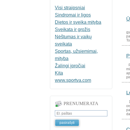
Visi straipsniai
Sindromai ir ligos
Ū
Dietos ir sveika mityba
Ma
Sveikata ir grožis
gy
Nėštumas ir vaikų
pa
To
sveikata
Sportas, užsiemimai,
P
mityba
Pn
Žalingi įpročiai
mi
Kita
ap
pi
www.sportva.com
L
19
PRENUMERATA
or
pa
da
C