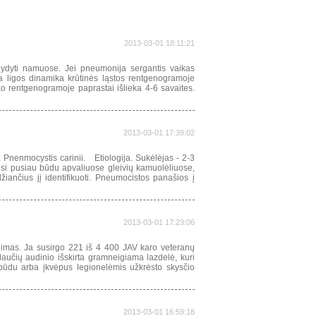
2013-03-01 18:11:21
dyti namuose. Jei pneumonija sergantis vaikas
ama ligos dinamika krūtinės ląstos rentgenogramoje
ko rentgenogramoje paprastai išlieka 4-6 savaites.
2013-03-01 17:39:02
nenmocystis carinii. Etiologija. Sukėlėjas - 2-3
mosi pusiau būdu apvaliuose gleivių kamuolėliuose,
iančius jį identifikuoti. Pneumocistos panašios į
2013-03-01 17:23:06
idimas. Ja susirgo 221 iš 4 400 JAV karo veteranų
aučių audinio išskirta gramneigiama lazdelė, kuri
būdu arba įkvėpus legionelėmis užkrėsto skysčio
2013-03-01 16:59:18