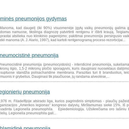
minės pneumonijos gydymas
noma, kad daugelį (iki 90%) visuomenėje įgytų vaikų pneumonijų galima gy
domas namuose, tikslinga diagnozę patvirtinti rentgenu ir ištirti kraują. Teigi
prastai atsilieka nuo klinikinio pagerėjimo; pakitimai pneumonija persirgusio vai
dėl manoma (A. J. Alario, 1997), kad kartoti rentgenogramą proceso rezorbcijai...
neumocistinė pneumonija
eumocistinė pneumonija (pneumocystosis) - intersticinė pneumonija, sukeliama P
kronų ilgio, 1,5-2 mikronų pločio sporagyvis, kuris dauginasi nuoseklaus daliji
suptuose standžia polisacharidine membrana. Parazitas turi 8 branduolius, leidž
rmuonis ir grybelius. Dauginasi tik plaučiuose, jų randama alveolėse,...
egionierių pneumonija
76 m. Filadelfijoje atsirado liga, kurios pagrindinis simptomas - plaučių paže
ganizacijos „Amerikos legionas" kongreso dalyvių. Mirštamumas siekė 15%. Iš pl
vadinta Legionella pneumophila. Epiedemiologija. Užsikrečiama oro lašiniu 
lelių. Legionelia pneumophila gali...
hlamidinė pneumonija