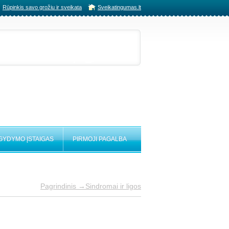
Rūpinkis savo grožiu ir sveikata
Sveikatingumas.lt
 GYDYMO ĮSTAIGAS
PIRMOJI PAGALBA
Pagrindinis →
Sindromai ir ligos