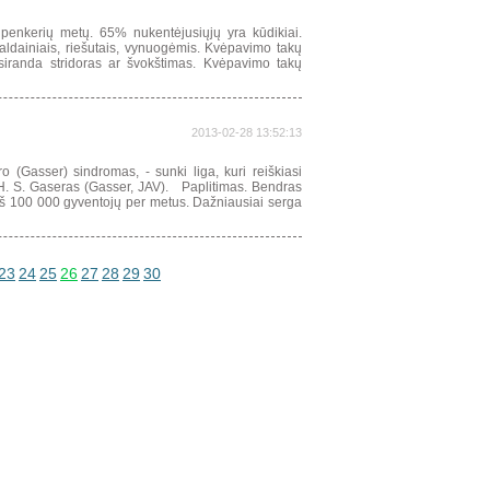
penkerių metų. 65% nukentėjusiųjų yra kūdikiai.
aldainiais, riešutais, vynuogėmis. Kvėpavimo takų
atsiranda stridoras ar švokštimas. Kvėpavimo takų
2013-02-28 13:52:13
(Gasser) sindromas, - sunki liga, kuri reiškiasi
ė H. S. Gaseras (Gasser, JAV). Paplitimas. Bendras
iš 100 000 gyventojų per metus. Dažniausiai serga
23
24
25
26
27
28
29
30