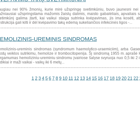
ugiau nei 90% žmonių, kurie mirė užspringę svetimkūniu, buvo jaunesni nei 
žniausiai užspringstama mažomis žaislų dalimis, maisto gabalėliais, apvaliais s
etimkūnį galima įtarti, kai vaikui staiga sutrinka kvėpavimas, jis ima kosėti, 
strukcija gali kilti ir dėl kvėpavimo takų edemą sukeliančios infekcinės ligos -...
EMOLIZINIS-UREMINIS SINDROMAS
molizinis-ureminis sindromas (syndromum haemolytico-uraemiciim), arba Gasero 
kstų veiklos sutrikimu, hemolize ir trombocitopenija. Šį sindromą 1955 m. apraš
rgamumas hemoliziniu-ureminiu sindromu įvairiose šalyse svyruoja nuo 0,5 iki 2 
dikiai ir maži vaikai - vaikų iki 6 metų...
1
2
3
4
5
6
7
8
9
10
11
12
13
14
15
16
17
18
19
20
21
22