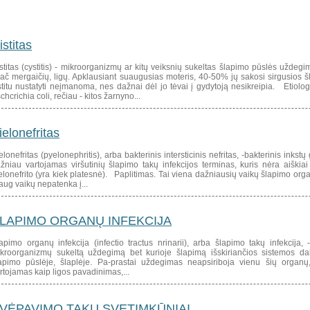
istitas
stitas (cystitis) - mikroorganizmų ar kitų veiksnių sukeltas šlapimo pūslės uždegim
ač mergaičių, ligų. Apklausiant suaugusias moteris, 40-50% jų sakosi sirgusios
stitu nustatyti neįmanoma, nes dažnai dėl jo tėvai į gydytoją nesikreipia. Etiologij
chcrichia coli, rečiau - kitos žarnyno...
ielonefritas
elonefritas (pyelonephritis), arba bakterinis intersticinis nefritas, -bakterinis in
žniau vartojamas viršutinių šlapimo takų infekcijos terminas, kuris nėra aiškia
elonefrito (yra kiek platesnė). Paplitimas. Tai viena dažniausių vaikų šlapimo orga
aug vaikų nepatenka į...
LAPIMO ORGANŲ INFEKCIJA
apimo organų infekcija (infectio tractus nrinarii), arba šlapimo takų infekcija, 
kroorganizmų sukeltą uždegimą bet kurioje šlapimą išskiriančios sistemos daly
apimo pūslėje, šlaplėje. Pa-prastai uždegimas neapsiriboja vienu šių organų,
rtojamas kaip ligos pavadinimas,...
VĖPAVIMO TAKŲ SVETIMKŪNIAI