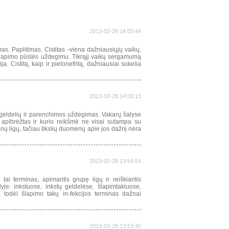
2013-02-28 14:03:44
as. Paplitimas. Cistitas -viena dažniausiųjų vaikų,
 šlapimo pūslės uždegimu. Tikrąjį vaikų sergamumą
a. Cistitą, kaip ir pielonefritą, dažniausiai sukelia
2013-02-28 14:00:13
kstų geldelių ir parenchimos uždegimas. Vakarų šalyse
i apibrėžtas ir kurio reikšmė ne visai sutampa su
nų ligų, tačiau tikslių duomenų apie jos dažnį nėra
2013-02-28 13:54:54
- tai terminas, apimantis grupę ligų ir reiškiantis
je: inkstuose, inkstų geldelėse, šlapimtakiuose,
 todėl šlapimo takų in-fekcijos terminas dažnai
2013-02-28 13:53:45