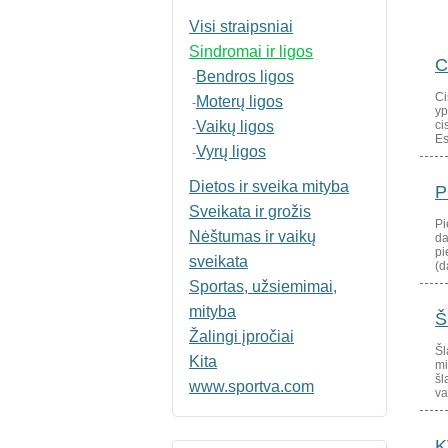
Visi straipsniai
Sindromai ir ligos
C
Bendros ligos
-
Ci
Moterų ligos
-
yp
Vaikų ligos
ci
-
Es
Vyrų ligos
-
Dietos ir sveika mityba
P
Sveikata ir grožis
Pi
Nėštumas ir vaikų
da
pi
sveikata
(d
Sportas, užsiemimai,
mityba
Š
Žalingi įpročiai
Šl
Kita
mi
šl
www.sportva.com
va
K