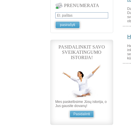
PRENUMERATA
Da
Da
sv
ob
H
He
PASIDALINKIT SAVO
in
SVEIKATINGUMO
se
ISTORIJA!
kū
Mes paskelbsime Jūsų istorija, o
Jus gausite dovanų!
Pasidalinti