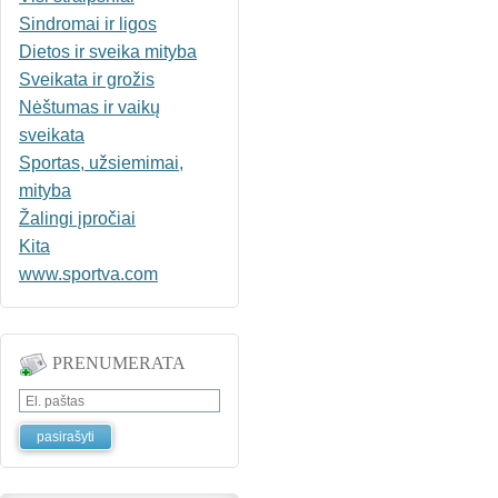
Sindromai ir ligos
Dietos ir sveika mityba
Sveikata ir grožis
Nėštumas ir vaikų
sveikata
Sportas, užsiemimai,
mityba
Žalingi įpročiai
Kita
www.sportva.com
PRENUMERATA