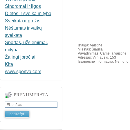
Sindromai ir ligos
Dietos ir sveika mityba
Sveikata ir grožis
Nėštumas ir vaikų
sveikata
Sportas, užsiemimai,
Įstaiga: Vaistinė
mityba
Miestas: Šiauliai
Pavadinimas: Camelia vaistinė
Žalingi įpročiai
Adresas: Vilniaus g. 153
Išsamesnė informacija: Nemuno va
Kita
www.sportva.com
PRENUMERATA