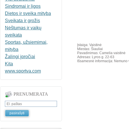
Sindromai ir ligos
Dietos ir sveika mityba
Sveikata ir grožis
Nėštumas ir vaikų
sveikata
Sportas, užsiemimai,
Įstaiga: Vaistinė
mityba
Miestas: Šiauliai
Pavadinimas: Camelia vaistinė
Žalingi įpročiai
Adresas: Lyros g. 22-63
Išsamesnė informacija: Nemuno va
Kita
www.sportva.com
PRENUMERATA